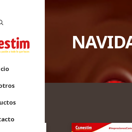
NAVID
icio
otros
uctos
tacto